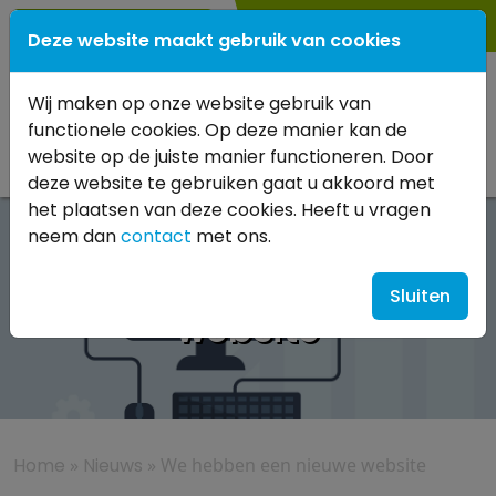
0183 561708
Deze website maakt gebruik van cookies
Wij maken op onze website gebruik van
functionele cookies. Op deze manier kan de
website op de juiste manier functioneren. Door
deze website te gebruiken gaat u akkoord met
het plaatsen van deze cookies. Heeft u vragen
neem dan
contact
met ons.
We hebben een nieuwe
Sluiten
website
Home
»
Nieuws
»
We hebben een nieuwe website