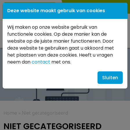
0183 561708
Deze website maakt gebruik van cookies
Wij maken op onze website gebruik van
functionele cookies. Op deze manier kan de
website op de juiste manier functioneren. Door
deze website te gebruiken gaat u akkoord met
het plaatsen van deze cookies. Heeft u vragen
neem dan
contact
met ons.
Niet gecategoriseerd
Sluiten
Home
»
Niet gecategoriseerd
NIET GECATEGORISEERD